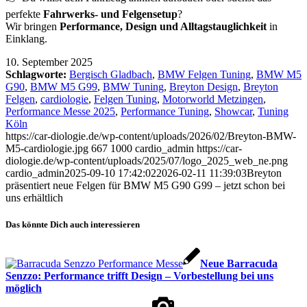
perfekte
Fahrwerks- und Felgensetup
?
Wir bringen
Performance, Design und Alltagstauglichkeit
in
Einklang.
10. September 2025
Schlagworte:
Bergisch Gladbach
,
BMW Felgen Tuning
,
BMW M5
G90
,
BMW M5 G99
,
BMW Tuning
,
Breyton Design
,
Breyton
Felgen
,
cardiologie
,
Felgen Tuning
,
Motorworld Metzingen
,
Performance Messe 2025
,
Performance Tuning
,
Showcar
,
Tuning
Köln
https://car-diologie.de/wp-content/uploads/2026/02/Breyton-BMW-
M5-cardiologie.jpg
667
1000
cardio_admin
https://car-
diologie.de/wp-content/uploads/2025/07/logo_2025_web_ne.png
cardio_admin
2025-09-10 17:42:02
2026-02-11 11:39:03
Breyton
präsentiert neue Felgen für BMW M5 G90 G99 – jetzt schon bei
uns erhältlich
Das könnte Dich auch interessieren
Neue Barracuda
Senzzo: Performance trifft Design – Vorbestellung bei uns
möglich