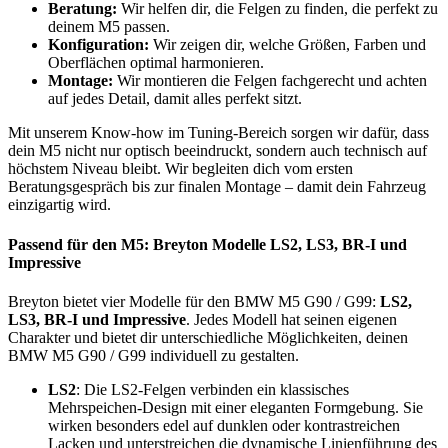
Beratung:
Wir helfen dir, die Felgen zu finden, die perfekt zu
deinem M5 passen.
Konfiguration:
Wir zeigen dir, welche Größen, Farben und
Oberflächen optimal harmonieren.
Montage:
Wir montieren die Felgen fachgerecht und achten
auf jedes Detail, damit alles perfekt sitzt.
Mit unserem Know-how im Tuning-Bereich sorgen wir dafür, dass
dein M5 nicht nur optisch beeindruckt, sondern auch technisch auf
höchstem Niveau bleibt. Wir begleiten dich vom ersten
Beratungsgespräch bis zur finalen Montage – damit dein Fahrzeug
einzigartig wird.
Passend für den M5: Breyton Modelle LS2, LS3, BR-I und
Impressive
Breyton bietet vier Modelle für den BMW M5 G90 / G99:
LS2,
LS3, BR-I und Impressive
. Jedes Modell hat seinen eigenen
Charakter und bietet dir unterschiedliche Möglichkeiten, deinen
BMW M5 G90 / G99 individuell zu gestalten.
LS2
: Die LS2-Felgen verbinden ein klassisches
Mehrspeichen-Design mit einer eleganten Formgebung. Sie
wirken besonders edel auf dunklen oder kontrastreichen
Lacken und unterstreichen die dynamische Linienführung des