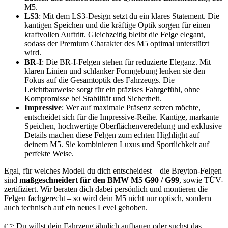
M5.
LS3
: Mit dem LS3-Design setzt du ein klares Statement. Die
kantigen Speichen und die kräftige Optik sorgen für einen
kraftvollen Auftritt. Gleichzeitig bleibt die Felge elegant,
sodass der Premium Charakter des M5 optimal unterstützt
wird.
BR-I
: Die BR-I-Felgen stehen für reduzierte Eleganz. Mit
klaren Linien und schlanker Formgebung lenken sie den
Fokus auf die Gesamtoptik des Fahrzeugs. Die
Leichtbauweise sorgt für ein präzises Fahrgefühl, ohne
Kompromisse bei Stabilität und Sicherheit.
Impressive
: Wer auf maximale Präsenz setzen möchte,
entscheidet sich für die Impressive-Reihe. Kantige, markante
Speichen, hochwertige Oberflächenveredelung und exklusive
Details machen diese Felgen zum echten Highlight auf
deinem M5. Sie kombinieren Luxus und Sportlichkeit auf
perfekte Weise.
Egal, für welches Modell du dich entscheidest – die Breyton-Felgen
sind
maßgeschneidert für den BMW M5 G90 / G99
, sowie TÜV-
zertifiziert. Wir beraten dich dabei persönlich und montieren die
Felgen fachgerecht – so wird dein M5 nicht nur optisch, sondern
auch technisch auf ein neues Level gehoben.
👉 Du willst dein Fahrzeug ähnlich aufbauen oder suchst das