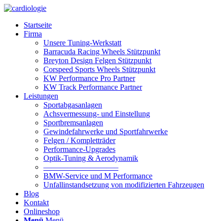
Startseite
Firma
Unsere Tuning-Werkstatt
Barracuda Racing Wheels Stützpunkt
Breyton Design Felgen Stützpunkt
Corspeed Sports Wheels Stützpunkt
KW Performance Pro Partner
KW Track Performance Partner
Leistungen
Sportabgasanlagen
Achsvermessung- und Einstellung
Sportbremsanlagen
Gewindefahrwerke und Sportfahrwerke
Felgen / Kompletträder
Performance-Upgrades
Optik-Tuning & Aerodynamik
—————————–
BMW-Service und M Performance
Unfallinstandsetzung von modifizierten Fahrzeugen
Blog
Kontakt
Onlineshop
Menü
Menü