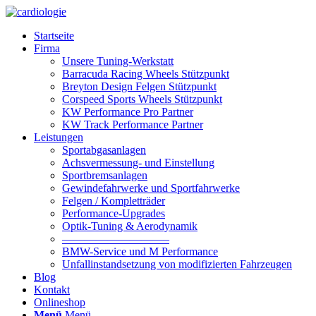
Startseite
Firma
Unsere Tuning-Werkstatt
Barracuda Racing Wheels Stützpunkt
Breyton Design Felgen Stützpunkt
Corspeed Sports Wheels Stützpunkt
KW Performance Pro Partner
KW Track Performance Partner
Leistungen
Sportabgasanlagen
Achsvermessung- und Einstellung
Sportbremsanlagen
Gewindefahrwerke und Sportfahrwerke
Felgen / Kompletträder
Performance-Upgrades
Optik-Tuning & Aerodynamik
—————————–
BMW-Service und M Performance
Unfallinstandsetzung von modifizierten Fahrzeugen
Blog
Kontakt
Onlineshop
Menü
Menü