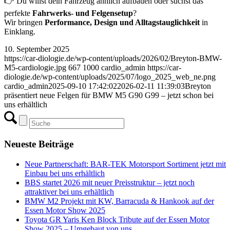
👉 Du willst dein Fahrzeug ähnlich aufbauen oder suchst das
perfekte
Fahrwerks- und Felgensetup
?
Wir bringen
Performance, Design und Alltagstauglichkeit
in
Einklang.
10. September 2025
https://car-diologie.de/wp-content/uploads/2026/02/Breyton-BMW-
M5-cardiologie.jpg
667
1000
cardio_admin
https://car-
diologie.de/wp-content/uploads/2025/07/logo_2025_web_ne.png
cardio_admin
2025-09-10 17:42:02
2026-02-11 11:39:03
Breyton
präsentiert neue Felgen für BMW M5 G90 G99 – jetzt schon bei
uns erhältlich
Neueste Beiträge
Neue Partnerschaft: BAR-TEK Motorsport Sortiment jetzt mit
Einbau bei uns erhältlich
BBS startet 2026 mit neuer Preisstruktur – jetzt noch
attraktiver bei uns erhältlich
BMW M2 Projekt mit KW, Barracuda & Hankook auf der
Essen Motor Show 2025
Toyota GR Yaris Ken Block Tribute auf der Essen Motor
Show 2025 – Umgebaut von uns