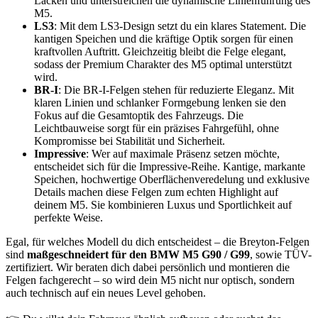
Lacken und unterstreichen die dynamische Linienführung des
M5.
LS3
: Mit dem LS3-Design setzt du ein klares Statement. Die
kantigen Speichen und die kräftige Optik sorgen für einen
kraftvollen Auftritt. Gleichzeitig bleibt die Felge elegant,
sodass der Premium Charakter des M5 optimal unterstützt
wird.
BR-I
: Die BR-I-Felgen stehen für reduzierte Eleganz. Mit
klaren Linien und schlanker Formgebung lenken sie den
Fokus auf die Gesamtoptik des Fahrzeugs. Die
Leichtbauweise sorgt für ein präzises Fahrgefühl, ohne
Kompromisse bei Stabilität und Sicherheit.
Impressive
: Wer auf maximale Präsenz setzen möchte,
entscheidet sich für die Impressive-Reihe. Kantige, markante
Speichen, hochwertige Oberflächenveredelung und exklusive
Details machen diese Felgen zum echten Highlight auf
deinem M5. Sie kombinieren Luxus und Sportlichkeit auf
perfekte Weise.
Egal, für welches Modell du dich entscheidest – die Breyton-Felgen
sind
maßgeschneidert für den BMW M5 G90 / G99
, sowie TÜV-
zertifiziert. Wir beraten dich dabei persönlich und montieren die
Felgen fachgerecht – so wird dein M5 nicht nur optisch, sondern
auch technisch auf ein neues Level gehoben.