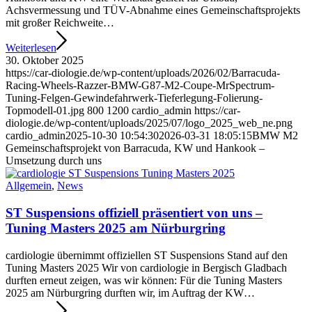
Achsvermessung und TÜV-Abnahme eines Gemeinschaftsprojekts
mit großer Reichweite…
Weiterlesen
30. Oktober 2025
https://car-diologie.de/wp-content/uploads/2026/02/Barracuda-
Racing-Wheels-Razzer-BMW-G87-M2-Coupe-MrSpectrum-
Tuning-Felgen-Gewindefahrwerk-Tieferlegung-Folierung-
Topmodell-01.jpg
800
1200
cardio_admin
https://car-
diologie.de/wp-content/uploads/2025/07/logo_2025_web_ne.png
cardio_admin
2025-10-30 10:54:30
2026-03-31 18:05:15
BMW M2
Gemeinschaftsprojekt von Barracuda, KW und Hankook –
Umsetzung durch uns
Allgemein
,
News
ST Suspensions offiziell präsentiert von uns –
Tuning Masters 2025 am Nürburgring
cardiologie übernimmt offiziellen ST Suspensions Stand auf den
Tuning Masters 2025 Wir von cardiologie in Bergisch Gladbach
durften erneut zeigen, was wir können: Für die Tuning Masters
2025 am Nürburgring durften wir, im Auftrag der KW…