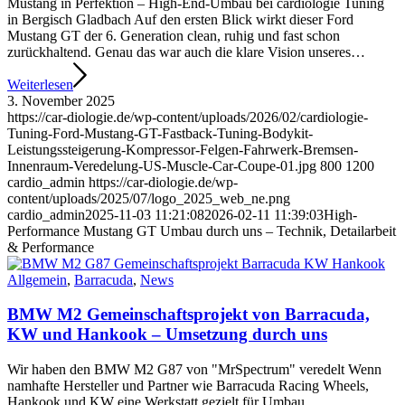
Mustang in Perfektion – High-End-Umbau bei cardiologie Tuning
in Bergisch Gladbach Auf den ersten Blick wirkt dieser Ford
Mustang GT der 6. Generation clean, ruhig und fast schon
zurückhaltend. Genau das war auch die klare Vision unseres…
Weiterlesen
3. November 2025
https://car-diologie.de/wp-content/uploads/2026/02/cardiologie-
Tuning-Ford-Mustang-GT-Fastback-Tuning-Bodykit-
Leistungssteigerung-Kompressor-Felgen-Fahrwerk-Bremsen-
Innenraum-Veredelung-US-Muscle-Car-Coupe-01.jpg
800
1200
cardio_admin
https://car-diologie.de/wp-
content/uploads/2025/07/logo_2025_web_ne.png
cardio_admin
2025-11-03 11:21:08
2026-02-11 11:39:03
High-
Performance Mustang GT Umbau durch uns – Technik, Detailarbeit
& Performance
Allgemein
,
Barracuda
,
News
BMW M2 Gemeinschaftsprojekt von Barracuda,
KW und Hankook – Umsetzung durch uns
Wir haben den BMW M2 G87 von "MrSpectrum" veredelt Wenn
namhafte Hersteller und Partner wie Barracuda Racing Wheels,
Hankook und KW eine Werkstatt gezielt für Umbau,