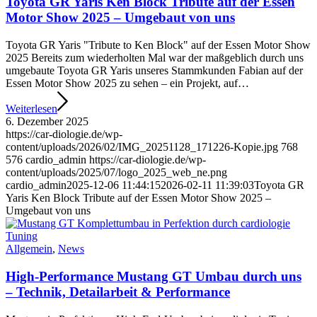
Toyota GR Yaris Ken Block Tribute auf der Essen
Motor Show 2025 – Umgebaut von uns
Toyota GR Yaris "Tribute to Ken Block" auf der Essen Motor Show
2025 Bereits zum wiederholten Mal war der maßgeblich durch uns
umgebaute Toyota GR Yaris unseres Stammkunden Fabian auf der
Essen Motor Show 2025 zu sehen – ein Projekt, auf…
Weiterlesen
6. Dezember 2025
https://car-diologie.de/wp-
content/uploads/2026/02/IMG_20251128_171226-Kopie.jpg
768
576
cardio_admin
https://car-diologie.de/wp-
content/uploads/2025/07/logo_2025_web_ne.png
cardio_admin
2025-12-06 11:44:15
2026-02-11 11:39:03
Toyota GR
Yaris Ken Block Tribute auf der Essen Motor Show 2025 –
Umgebaut von uns
Allgemein
,
News
High-Performance Mustang GT Umbau durch uns
– Technik, Detailarbeit & Performance