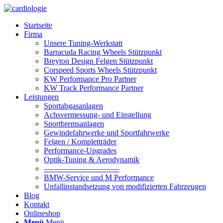
Startseite
Firma
Unsere Tuning-Werkstatt
Barracuda Racing Wheels Stützpunkt
Breyton Design Felgen Stützpunkt
Corspeed Sports Wheels Stützpunkt
KW Performance Pro Partner
KW Track Performance Partner
Leistungen
Sportabgasanlagen
Achsvermessung- und Einstellung
Sportbremsanlagen
Gewindefahrwerke und Sportfahrwerke
Felgen / Kompletträder
Performance-Upgrades
Optik-Tuning & Aerodynamik
—————————–
BMW-Service und M Performance
Unfallinstandsetzung von modifizierten Fahrzeugen
Blog
Kontakt
Onlineshop
Menü
Menü