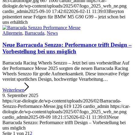
M5-cardiologie.jpg
667
1000
cardio_admin
https://car-
diologie.de/wp-content/uploads/2025/07/logo_2025_web_ne.png
cardio_admin
2025-09-10 17:42:02
2026-02-11 11:39:03
Breyton
präsentiert neue Felgen für BMW M5 G90 G99 – jetzt schon bei
uns erhältlich
Allgemein
,
Barracuda
,
News
Neue Barracuda Senzzo: Performance trifft Design –
Vorbestellung bei uns möglich
Barracuda Racing Wheels Senzzo – Jetzt bei uns vorbestellbar Auf
der Performance Messe 2025 sorgten die neuen Barracuda Racing
Wheels Senzzo für große Aufmerksamkeit. Diese innovative Felge
vereint sportliches Design, hochwertige Verarbeitung…
Weiterlesen
9. September 2025
https://car-diologie.de/wp-content/uploads/2026/02/Barracuda-
Senzzo-Performance-Messe.jpg
619
1226
cardio_admin
https://car-
diologie.de/wp-content/uploads/2025/07/logo_2025_web_ne.png
cardio_admin
2025-09-09 18:21:15
2026-02-11 11:39:03
Neue
Barracuda Senzzo: Performance trifft Design – Vorbestellung bei
uns möglich
Seite 1 von 2
1
2