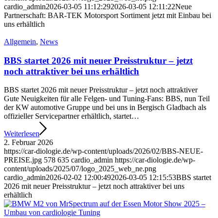
cardio_admin
2026-03-05 11:12:29
2026-03-05 12:11:22
Neue
Partnerschaft: BAR-TEK Motorsport Sortiment jetzt mit Einbau bei
uns erhältlich
Allgemein
,
News
BBS startet 2026 mit neuer Preisstruktur – jetzt
noch attraktiver bei uns erhältlich
BBS startet 2026 mit neuer Preisstruktur – jetzt noch attraktiver
Gute Neuigkeiten für alle Felgen- und Tuning-Fans: BBS, nun Teil
der KW automotive Gruppe und bei uns in Bergisch Gladbach als
offizieller Servicepartner erhältlich, startet…
Weiterlesen
2. Februar 2026
https://car-diologie.de/wp-content/uploads/2026/02/BBS-NEUE-
PREISE.jpg
578
635
cardio_admin
https://car-diologie.de/wp-
content/uploads/2025/07/logo_2025_web_ne.png
cardio_admin
2026-02-02 12:00:49
2026-03-05 12:15:53
BBS startet
2026 mit neuer Preisstruktur – jetzt noch attraktiver bei uns
erhältlich