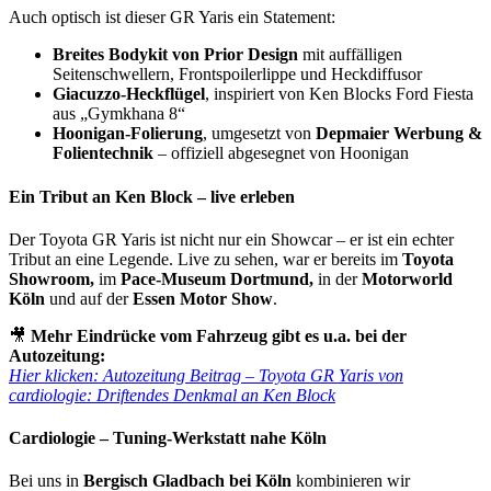
Auch optisch ist dieser GR Yaris ein Statement:
Breites Bodykit von Prior Design
mit auffälligen
Seitenschwellern, Frontspoilerlippe und Heckdiffusor
Giacuzzo-Heckflügel
, inspiriert von Ken Blocks Ford Fiesta
aus „Gymkhana 8“
Hoonigan-Folierung
, umgesetzt von
Depmaier Werbung &
Folientechnik
– offiziell abgesegnet von Hoonigan
Ein Tribut an Ken Block – live erleben
Der Toyota GR Yaris ist nicht nur ein Showcar – er ist ein echter
Tribut an eine Legende. Live zu sehen, war er bereits im
Toyota
Showroom,
im
Pace-Museum Dortmund,
in der
Motorworld
Köln
und auf der
Essen Motor Show
.
🎥
Mehr Eindrücke vom Fahrzeug gibt es u.a. bei der
Autozeitung:
Hier klicken: Autozeitung Beitrag – Toyota GR Yaris von
cardiologie: Driftendes Denkmal an Ken Block
Cardiologie – Tuning-Werkstatt nahe Köln
Bei uns in
Bergisch Gladbach bei Köln
kombinieren wir