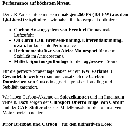
Performance auf höchstem Niveau
Der GR Yaris startete mit serienmäßigen
260 PS (191 kW) aus dem
1,6-Liter-Dreizylinder
– wir haben ihn konsequent optimiert:
Carbon Ansaugsystem von Eventuri
für maximale
Luftzufuhr
Oil-Catch-Can, Bremsenkühlung, Differentialkühlung,
u.v.m.
für konstante Performance
Drehmomentstütze von Airtec Motorsport
für mehr
Stabilität im Antriebsstrang
Milltek-Sportauspuffanlage
für den aggressiven Sound
Für die perfekte Straßenlage haben wir ein
KW Variante 3-
Gewindefahrwerk
verbaut und zusätzlich die
Carbon-
Domstreben von Cusco
integriert – präzises Handling und
Stabilität garantiert.
Wir haben Carbon-Akzente an
Spiegelkappen
und im Innenraum
verbaut. Dazu sorgen der
Clubsport-Überrollbügel von Cardiff
und der
CAE-Shifter
über der Mittelkonsole für den ultimativen
Motorsport-Charakter.
Prior-Breitbau und Carbon – für den ultimativen Look