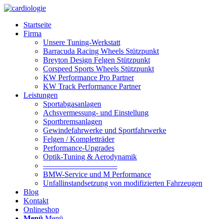
Startseite
Firma
Unsere Tuning-Werkstatt
Barracuda Racing Wheels Stützpunkt
Breyton Design Felgen Stützpunkt
Corspeed Sports Wheels Stützpunkt
KW Performance Pro Partner
KW Track Performance Partner
Leistungen
Sportabgasanlagen
Achsvermessung- und Einstellung
Sportbremsanlagen
Gewindefahrwerke und Sportfahrwerke
Felgen / Kompletträder
Performance-Upgrades
Optik-Tuning & Aerodynamik
—————————–
BMW-Service und M Performance
Unfallinstandsetzung von modifizierten Fahrzeugen
Blog
Kontakt
Onlineshop
Menü
Menü