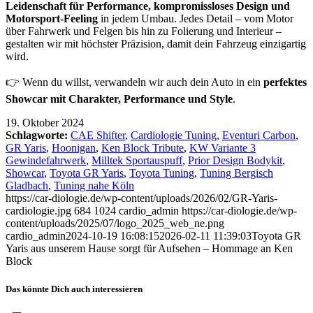
Leidenschaft für Performance, kompromissloses Design und
Motorsport-Feeling
in jedem Umbau. Jedes Detail – vom Motor
über Fahrwerk und Felgen bis hin zu Folierung und Interieur –
gestalten wir mit höchster Präzision, damit dein Fahrzeug einzigartig
wird.
👉 Wenn du willst, verwandeln wir auch dein Auto in ein
perfektes
Showcar mit Charakter, Performance und Style
.
19. Oktober 2024
Schlagworte:
CAE Shifter
,
Cardiologie Tuning
,
Eventuri Carbon
,
GR Yaris
,
Hoonigan
,
Ken Block Tribute
,
KW Variante 3
Gewindefahrwerk
,
Milltek Sportauspuff
,
Prior Design Bodykit
,
Showcar
,
Toyota GR Yaris
,
Toyota Tuning
,
Tuning Bergisch
Gladbach
,
Tuning nahe Köln
https://car-diologie.de/wp-content/uploads/2026/02/GR-Yaris-
cardiologie.jpg
684
1024
cardio_admin
https://car-diologie.de/wp-
content/uploads/2025/07/logo_2025_web_ne.png
cardio_admin
2024-10-19 16:08:15
2026-02-11 11:39:03
Toyota GR
Yaris aus unserem Hause sorgt für Aufsehen – Hommage an Ken
Block
Das könnte Dich auch interessieren