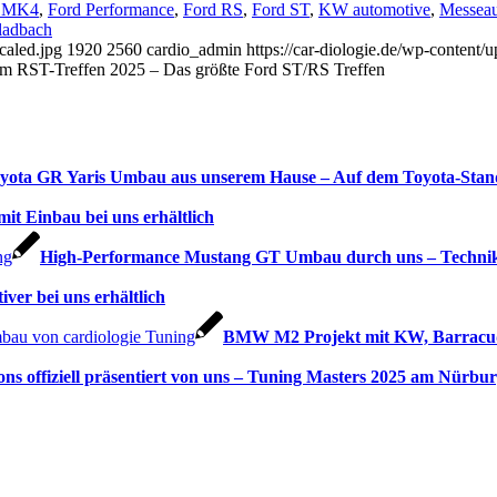
T MK4
,
Ford Performance
,
Ford RS
,
Ford ST
,
KW automotive
,
Messeauf
ladbach
caled.jpg
1920
2560
cardio_admin
https://car-diologie.de/wp-conten
em RST-Treffen 2025 – Das größte Ford ST/RS Treffen
yota GR Yaris Umbau aus unserem Hause – Auf dem Toyota-Stan
t Einbau bei uns erhältlich
High-Performance Mustang GT Umbau durch uns – Technik,
iver bei uns erhältlich
BMW M2 Projekt mit KW, Barracud
ns offiziell präsentiert von uns – Tuning Masters 2025 am Nürbu