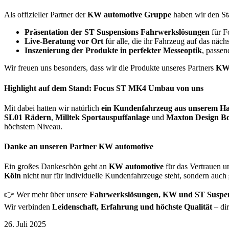
Als offizieller Partner der
KW automotive Gruppe
haben wir den Sta
Präsentation der ST Suspensions Fahrwerkslösungen
für F
Live-Beratung vor Ort
für alle, die ihr Fahrzeug auf das näc
Inszenierung der Produkte in perfekter Messeoptik
, passe
Wir freuen uns besonders, dass wir die Produkte unseres Partners
KW 
Highlight auf dem Stand: Focus ST MK4 Umbau von uns
Mit dabei hatten wir natürlich
ein Kundenfahrzeug aus unserem H
SL01 Rädern
,
Milltek Sportauspuffanlage
und
Maxton Design Bo
höchstem Niveau.
Danke an unseren Partner KW automotive
Ein großes Dankeschön geht an
KW automotive
für das Vertrauen u
Köln
nicht nur für individuelle Kundenfahrzeuge steht, sondern auch
👉 Wer mehr über unsere
Fahrwerkslösungen, KW und ST Suspen
Wir verbinden
Leidenschaft, Erfahrung und höchste Qualität
– di
26. Juli 2025