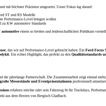
nd mit höchster Präzision umgesetzt. Unser Fokus lag darauf:
ord ST und RS Modelle
hste Performance-Level bringen wollen
nd zu KW automotive Standards
automotive
einem so breiten und leidenschaftlichen Publikum vorstel
ause
, das wir auf Performance-Level gebracht haben: Ein
Ford Focus
dykit
. Ein echtes Highlight, das perfekt zu den
Qualitätsstandards u
nd die jahrelange Partnerschaft. Die Zusammenarbeit zeigt einmal mehr
große Messestände und Eventpräsentationen
professionell umsetze
sions
erfahren möchte oder sein Fahrzeug fit für Trackdays, Performa
rekt aus dem Herzen von Bergisch Gladbach.