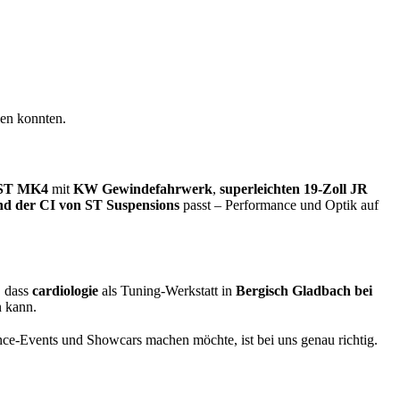
len konnten.
 ST MK4
mit
KW
Gewindefahrwerk
,
superleichten 19-Zoll JR
nd der CI von ST Suspensions
passt – Performance und Optik auf
, dass
cardiologie
als Tuning-Werkstatt in
Bergisch Gladbach bei
n kann.
nce-Events und Showcars machen möchte, ist bei uns genau richtig.