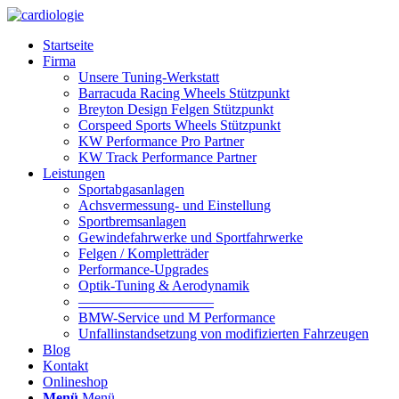
Startseite
Firma
Unsere Tuning-Werkstatt
Barracuda Racing Wheels Stützpunkt
Breyton Design Felgen Stützpunkt
Corspeed Sports Wheels Stützpunkt
KW Performance Pro Partner
KW Track Performance Partner
Leistungen
Sportabgasanlagen
Achsvermessung- und Einstellung
Sportbremsanlagen
Gewindefahrwerke und Sportfahrwerke
Felgen / Kompletträder
Performance-Upgrades
Optik-Tuning & Aerodynamik
—————————–
BMW-Service und M Performance
Unfallinstandsetzung von modifizierten Fahrzeugen
Blog
Kontakt
Onlineshop
Menü
Menü