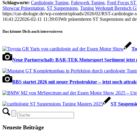
Schlagworte:
Cardiologie Tuning
,
Fahrwerk Tuning
,
Ford Focus S
Showcar Präsentation
,
ST Suspensions
,
Tuning Werkstatt Bergisch G
https://car-diologie.de/wp-content/uploads/2026/02/RST-cardiologie-s
16:41:22
2026-02-11 11:39:03
Wir präsentieren ST Suspensions auf d
Das könnte Dich auch interessieren
To
Neue Partnerschaft: BAR-TEK Motorsport Sortiment jetzt mi
BBS startet 2026 mit neuer Preisstruktur – jetzt noch attrakt
ST Suspensio
Neueste Beiträge