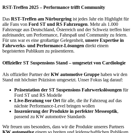
RST-Treffen 2025 – Performance trifft Community
Das
RST-Treffen am Nürburgring
ist jedes Jahr ein Highlight für
alle Fans von
Ford ST und RS Fahrzeugen
. Mehr als 1.000
Fahrzeuge aus Deutschland, Österreich und der Schweiz treffen hier
aufeinander, um Performance, Fahrspaß und Community zu feiern.
Für uns war es eine großartige Gelegenheit,
unsere Expertise in
Fahrwerks- und Performance-Lösungen
direkt einem
begeisterten Publikum zu präsentieren.
Offizieller ST Suspensions Stand – umgesetzt von Cardiologie
Als offizieller Partner der
KW automotive Gruppe
haben wir den
Stand mit höchster Präzision umgesetzt. Unser Fokus lag darauf:
Präsentation der ST Suspensions Fahrwerkslösungen
für
Ford ST und RS Modelle
Live-Beratung vor Ort
für alle, die ihr Fahrzeug auf das
nächste Performance-Level bringen wollen
Inszenierung der Produkte in perfekter Messeoptik
,
passend zu KW automotive Standards
Wir freuen uns besonders, dass wir die Produkte unseres Partners
KW automotive
einem so breiten und leidenschaftlichen Publikum