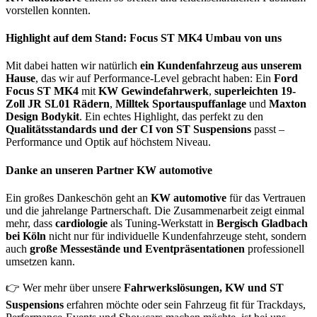
vorstellen konnten.
Highlight auf dem Stand: Focus ST MK4 Umbau von uns
Mit dabei hatten wir natürlich
ein Kundenfahrzeug aus unserem
Hause
, das wir auf Performance-Level gebracht haben: Ein
Ford
Focus ST MK4
mit
KW
Gewindefahrwerk
,
superleichten 19-
Zoll JR SL01 Rädern
,
Milltek Sportauspuffanlage
und
Maxton
Design Bodykit
. Ein echtes Highlight, das perfekt zu den
Qualitätsstandards und der CI von ST Suspensions
passt –
Performance und Optik auf höchstem Niveau.
Danke an unseren Partner KW automotive
Ein großes Dankeschön geht an
KW automotive
für das Vertrauen
und die jahrelange Partnerschaft. Die Zusammenarbeit zeigt einmal
mehr, dass
cardiologie
als Tuning-Werkstatt in
Bergisch Gladbach
bei Köln
nicht nur für individuelle Kundenfahrzeuge steht, sondern
auch
große Messestände und Eventpräsentationen
professionell
umsetzen kann.
👉 Wer mehr über unsere
Fahrwerkslösungen, KW und ST
Suspensions
erfahren möchte oder sein Fahrzeug fit für Trackdays,