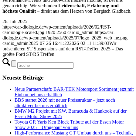
Performance-Events und Showcars machen möchte, ist bei uns
genau richtig. Wir verbinden
Leidenschaft, Erfahrung und
höchste Qualität
– direkt aus dem Herzen von Bergisch Gladbach.
26. Juli 2025
https://car-diologie.de/wp-content/uploads/2026/02/RST-
cardiologie-scaled.jpg
1920
2560
cardio_admin
https://car-
diologie.de/wp-content/uploads/2025/07/logo_2025_web_ne.png
cardio_admin
2025-07-26 16:41:22
2026-02-11 11:39:03
Wir
präsentieren ST Suspensions auf dem RST-Treffen 2025 – Das
größte Ford ST/RS Treffen
Neueste Beiträge
Neue Partnerschaft: BAR-TEK Motorsport Sortiment jetzt mit
Einbau bei uns erhältlich
BBS startet 2026 mit neuer Preisstruktur – jetzt noch
attraktiver bei uns erhältlich
BMW M2 Projekt mit KW, Barracuda & Hankook auf der
Essen Motor Show 2025
Toyota GR Yaris Ken Block Tribute auf der Essen Motor
Show 2025 – Umgebaut von uns
High-Performance Mustang GT Umbau durch uns – Technik,