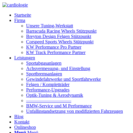
Startseite
Firma
Unsere Tuning-Werkstatt
Barracuda Racing Wheels Stützpunkt
Breyton Design Felgen Stützpunkt
Corspeed Sports Wheels Stützpunkt
KW Performance Pro Partner
KW Track Performance Partner
Leistungen
Sportabgasanlagen
Achsvermessung- und Einstellung
Sportbremsanlagen
Gewindefahrwerke und Sportfahrwerke
Felgen / Kompletträder
Performance-Upgrades
Optik-Tuning & Aerodynamik
—————————–
BMW-Service und M Performance
Unfallinstandsetzung von modifizierten Fahrzeugen
Blog
Kontakt
Onlineshop
Menü
Menü