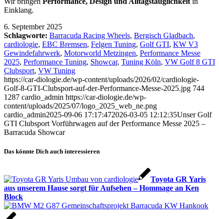
Wir bringen
Performance, Design und Alltagstauglichkeit
in
Einklang.
6. September 2025
Schlagworte:
Barracuda Racing Wheels
,
Bergisch Gladbach
,
cardiologie
,
EBC Bremsen
,
Felgen Tuning
,
Golf GTI
,
KW V3
Gewindefahrwerk
,
Motorworld Metzingen
,
Performance Messe
2025
,
Performance Tuning
,
Showcar
,
Tuning Köln
,
VW Golf 8 GTI
Clubsport
,
VW Tuning
https://car-diologie.de/wp-content/uploads/2026/02/cardiologie-
Golf-8-GTI-Clubsport-auf-der-Performance-Messe-2025.jpg
744
1287
cardio_admin
https://car-diologie.de/wp-
content/uploads/2025/07/logo_2025_web_ne.png
cardio_admin
2025-09-06 17:17:47
2026-03-05 12:12:35
Unser Golf
GTI Clubsport Vorführwagen auf der Performance Messe 2025 –
Barracuda Showcar
Das könnte Dich auch interessieren
Toyota GR Yaris
aus unserem Hause sorgt für Aufsehen – Hommage an Ken
Block