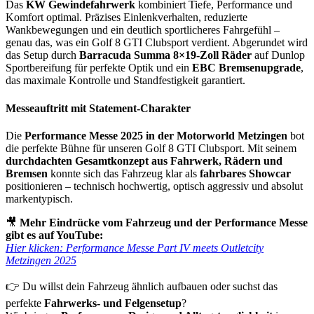
Das
KW Gewindefahrwerk
kombiniert Tiefe, Performance und
Komfort optimal. Präzises Einlenkverhalten, reduzierte
Wankbewegungen und ein deutlich sportlicheres Fahrgefühl –
genau das, was ein Golf 8 GTI Clubsport verdient. Abgerundet wird
das Setup durch
Barracuda Summa 8×19-Zoll Räder
auf Dunlop
Sportbereifung für perfekte Optik und ein
EBC Bremsenupgrade
,
das maximale Kontrolle und Standfestigkeit garantiert.
Messeauftritt mit Statement-Charakter
Die
Performance Messe 2025 in der Motorworld Metzingen
bot
die perfekte Bühne für unseren Golf 8 GTI Clubsport. Mit seinem
durchdachten Gesamtkonzept aus Fahrwerk, Rädern und
Bremsen
konnte sich das Fahrzeug klar als
fahrbares Showcar
positionieren – technisch hochwertig, optisch aggressiv und absolut
markentypisch.
🎥
Mehr Eindrücke vom Fahrzeug und der Performance Messe
gibt es auf YouTube:
Hier klicken: Performance Messe Part IV meets Outletcity
Metzingen 2025
👉 Du willst dein Fahrzeug ähnlich aufbauen oder suchst das
perfekte
Fahrwerks- und Felgensetup
?