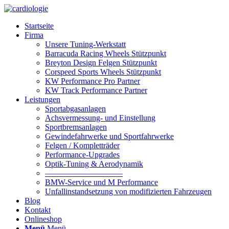
Startseite
Firma
Unsere Tuning-Werkstatt
Barracuda Racing Wheels Stützpunkt
Breyton Design Felgen Stützpunkt
Corspeed Sports Wheels Stützpunkt
KW Performance Pro Partner
KW Track Performance Partner
Leistungen
Sportabgasanlagen
Achsvermessung- und Einstellung
Sportbremsanlagen
Gewindefahrwerke und Sportfahrwerke
Felgen / Kompletträder
Performance-Upgrades
Optik-Tuning & Aerodynamik
—————————–
BMW-Service und M Performance
Unfallinstandsetzung von modifizierten Fahrzeugen
Blog
Kontakt
Onlineshop
Menü
Menü