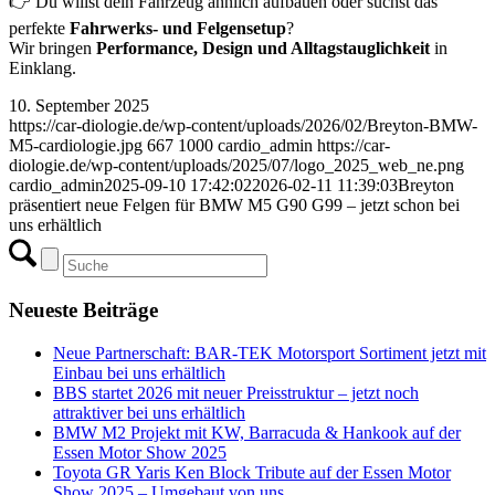
👉 Du willst dein Fahrzeug ähnlich aufbauen oder suchst das
perfekte
Fahrwerks- und Felgensetup
?
Wir bringen
Performance, Design und Alltagstauglichkeit
in
Einklang.
10. September 2025
https://car-diologie.de/wp-content/uploads/2026/02/Breyton-BMW-
M5-cardiologie.jpg
667
1000
cardio_admin
https://car-
diologie.de/wp-content/uploads/2025/07/logo_2025_web_ne.png
cardio_admin
2025-09-10 17:42:02
2026-02-11 11:39:03
Breyton
präsentiert neue Felgen für BMW M5 G90 G99 – jetzt schon bei
uns erhältlich
Neueste Beiträge
Neue Partnerschaft: BAR-TEK Motorsport Sortiment jetzt mit
Einbau bei uns erhältlich
BBS startet 2026 mit neuer Preisstruktur – jetzt noch
attraktiver bei uns erhältlich
BMW M2 Projekt mit KW, Barracuda & Hankook auf der
Essen Motor Show 2025
Toyota GR Yaris Ken Block Tribute auf der Essen Motor
Show 2025 – Umgebaut von uns