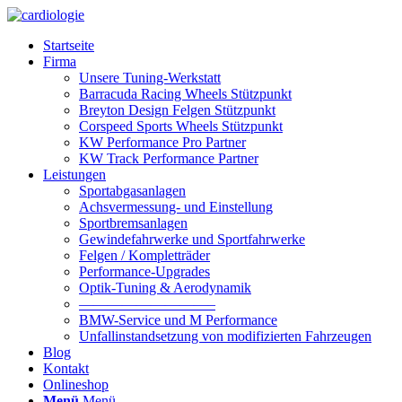
Startseite
Firma
Unsere Tuning-Werkstatt
Barracuda Racing Wheels Stützpunkt
Breyton Design Felgen Stützpunkt
Corspeed Sports Wheels Stützpunkt
KW Performance Pro Partner
KW Track Performance Partner
Leistungen
Sportabgasanlagen
Achsvermessung- und Einstellung
Sportbremsanlagen
Gewindefahrwerke und Sportfahrwerke
Felgen / Kompletträder
Performance-Upgrades
Optik-Tuning & Aerodynamik
—————————–
BMW-Service und M Performance
Unfallinstandsetzung von modifizierten Fahrzeugen
Blog
Kontakt
Onlineshop
Menü
Menü