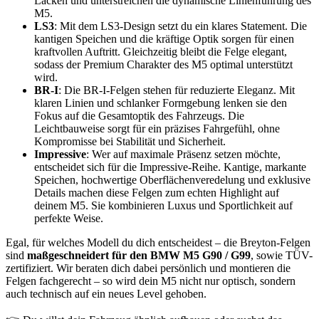
Lacken und unterstreichen die dynamische Linienführung des
M5.
LS3
: Mit dem LS3-Design setzt du ein klares Statement. Die
kantigen Speichen und die kräftige Optik sorgen für einen
kraftvollen Auftritt. Gleichzeitig bleibt die Felge elegant,
sodass der Premium Charakter des M5 optimal unterstützt
wird.
BR-I
: Die BR-I-Felgen stehen für reduzierte Eleganz. Mit
klaren Linien und schlanker Formgebung lenken sie den
Fokus auf die Gesamtoptik des Fahrzeugs. Die
Leichtbauweise sorgt für ein präzises Fahrgefühl, ohne
Kompromisse bei Stabilität und Sicherheit.
Impressive
: Wer auf maximale Präsenz setzen möchte,
entscheidet sich für die Impressive-Reihe. Kantige, markante
Speichen, hochwertige Oberflächenveredelung und exklusive
Details machen diese Felgen zum echten Highlight auf
deinem M5. Sie kombinieren Luxus und Sportlichkeit auf
perfekte Weise.
Egal, für welches Modell du dich entscheidest – die Breyton-Felgen
sind
maßgeschneidert für den BMW M5 G90 / G99
, sowie TÜV-
zertifiziert. Wir beraten dich dabei persönlich und montieren die
Felgen fachgerecht – so wird dein M5 nicht nur optisch, sondern
auch technisch auf ein neues Level gehoben.