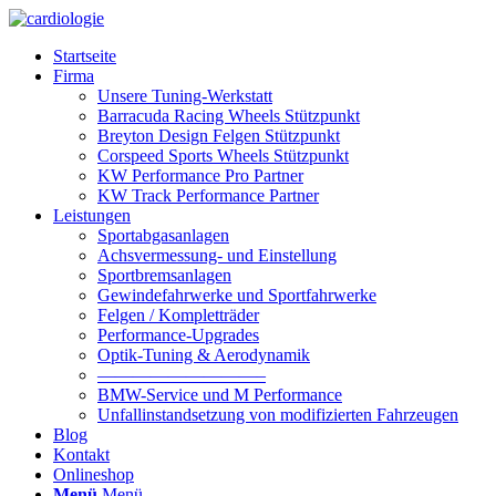
Startseite
Firma
Unsere Tuning-Werkstatt
Barracuda Racing Wheels Stützpunkt
Breyton Design Felgen Stützpunkt
Corspeed Sports Wheels Stützpunkt
KW Performance Pro Partner
KW Track Performance Partner
Leistungen
Sportabgasanlagen
Achsvermessung- und Einstellung
Sportbremsanlagen
Gewindefahrwerke und Sportfahrwerke
Felgen / Kompletträder
Performance-Upgrades
Optik-Tuning & Aerodynamik
—————————–
BMW-Service und M Performance
Unfallinstandsetzung von modifizierten Fahrzeugen
Blog
Kontakt
Onlineshop
Menü
Menü