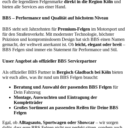
euch die legendären Felgenmarke
d
irekt in die Region Köln
und
bieten alle Services aus einer Hand.
BBS – Performance und Qualität auf höchstem Niveau
BBS steht seit Jahrzehnten für
Premium-Felgen
im Motorsport und
für den Straßenverkehr. Mit modernster Technologie, höchster
Präzision und kompromisslosem Design hat sich BBS einen Namen
gemacht, der weltweit anerkannt ist. Ob
leicht, elegant oder breit
–
BBS Felgen sind immer ein Statement für Performance und Stil.
Unser Angebot als offizieller BBS Servicepartner
Als offizieller BBS Partner in
Bergisch Gladbach bei Köln
bieten
wir euch alles, was ihr rund um BBS Felgen braucht:
Beratung und Auswahl der passenden BBS Felgen
für
Dein Fahrzeug
Montage, Auswuchten und Eintragung der
Kompletträder
Großes Sortiment an passenden Reifen für Deine BBS
Felgen
Egal, ob
Alltagsauto, Sportwagen oder Showcar
– wir sorgen
dafür, dass eure BBS Felgen nicht nur perfekt sitzen, sondern auch