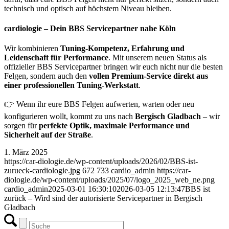
technisch und optisch auf höchstem Niveau bleiben.
cardiologie – Dein BBS Servicepartner nahe Köln
Wir kombinieren
Tuning-Kompetenz, Erfahrung und
Leidenschaft für Performance
. Mit unserem neuen Status als
offizieller BBS Servicepartner bringen wir euch nicht nur die besten
Felgen, sondern auch den
vollen Premium-Service direkt aus
einer professionellen Tuning-Werkstatt
.
👉 Wenn ihr eure BBS Felgen aufwerten, warten oder neu
konfigurieren wollt, kommt zu uns nach
Bergisch Gladbach
– wir
sorgen für
perfekte Optik, maximale Performance und
Sicherheit auf der Straße
.
1. März 2025
https://car-diologie.de/wp-content/uploads/2026/02/BBS-ist-
zurueck-cardiologie.jpg
672
733
cardio_admin
https://car-
diologie.de/wp-content/uploads/2025/07/logo_2025_web_ne.png
cardio_admin
2025-03-01 16:30:10
2026-03-05 12:13:47
BBS ist
zurück – Wird sind der autorisierte Servicepartner in Bergisch
Gladbach