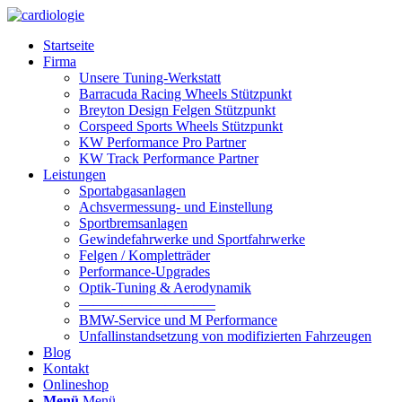
Startseite
Firma
Unsere Tuning-Werkstatt
Barracuda Racing Wheels Stützpunkt
Breyton Design Felgen Stützpunkt
Corspeed Sports Wheels Stützpunkt
KW Performance Pro Partner
KW Track Performance Partner
Leistungen
Sportabgasanlagen
Achsvermessung- und Einstellung
Sportbremsanlagen
Gewindefahrwerke und Sportfahrwerke
Felgen / Kompletträder
Performance-Upgrades
Optik-Tuning & Aerodynamik
—————————–
BMW-Service und M Performance
Unfallinstandsetzung von modifizierten Fahrzeugen
Blog
Kontakt
Onlineshop
Menü
Menü