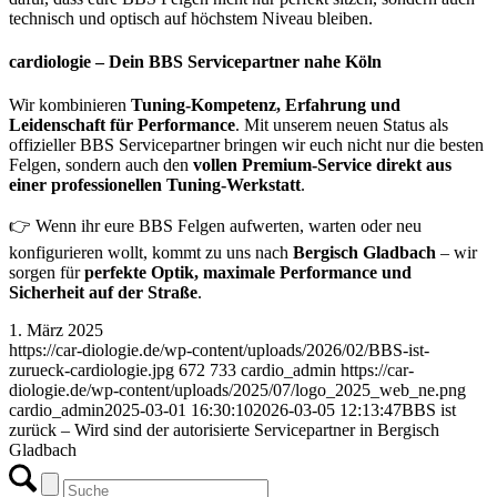
technisch und optisch auf höchstem Niveau bleiben.
cardiologie – Dein BBS Servicepartner nahe Köln
Wir kombinieren
Tuning-Kompetenz, Erfahrung und
Leidenschaft für Performance
. Mit unserem neuen Status als
offizieller BBS Servicepartner bringen wir euch nicht nur die besten
Felgen, sondern auch den
vollen Premium-Service direkt aus
einer professionellen Tuning-Werkstatt
.
👉 Wenn ihr eure BBS Felgen aufwerten, warten oder neu
konfigurieren wollt, kommt zu uns nach
Bergisch Gladbach
– wir
sorgen für
perfekte Optik, maximale Performance und
Sicherheit auf der Straße
.
1. März 2025
https://car-diologie.de/wp-content/uploads/2026/02/BBS-ist-
zurueck-cardiologie.jpg
672
733
cardio_admin
https://car-
diologie.de/wp-content/uploads/2025/07/logo_2025_web_ne.png
cardio_admin
2025-03-01 16:30:10
2026-03-05 12:13:47
BBS ist
zurück – Wird sind der autorisierte Servicepartner in Bergisch
Gladbach