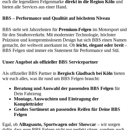
euch die legendären Felgenmarke
d
irekt in die Region Köln
und
bieten alle Services aus einer Hand.
BBS – Performance und Qualität auf höchstem Niveau
BBS steht seit Jahrzehnten für
Premium-Felgen
im Motorsport und
für den Straßenverkehr. Mit modernster Technologie, höchster
Präzision und kompromisslosem Design hat sich BBS einen Namen
gemacht, der weltweit anerkannt ist. Ob
leicht, elegant oder breit
–
BBS Felgen sind immer ein Statement für Performance und Stil.
Unser Angebot als offizieller BBS Servicepartner
Als offizieller BBS Partner in
Bergisch Gladbach bei Köln
bieten
wir euch alles, was ihr rund um BBS Felgen braucht:
Beratung und Auswahl der passenden BBS Felgen
für
Dein Fahrzeug
Montage, Auswuchten und Eintragung der
Kompletträder
Großes Sortiment an passenden Reifen für Deine BBS
Felgen
Egal, ob
Alltagsauto, Sportwagen oder Showcar
– wir sorgen
dafür, dass eure BBS Felgen nicht nur perfekt sitzen, sondern auch