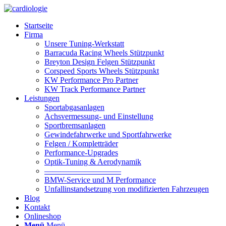
Startseite
Firma
Unsere Tuning-Werkstatt
Barracuda Racing Wheels Stützpunkt
Breyton Design Felgen Stützpunkt
Corspeed Sports Wheels Stützpunkt
KW Performance Pro Partner
KW Track Performance Partner
Leistungen
Sportabgasanlagen
Achsvermessung- und Einstellung
Sportbremsanlagen
Gewindefahrwerke und Sportfahrwerke
Felgen / Kompletträder
Performance-Upgrades
Optik-Tuning & Aerodynamik
—————————–
BMW-Service und M Performance
Unfallinstandsetzung von modifizierten Fahrzeugen
Blog
Kontakt
Onlineshop
Menü
Menü