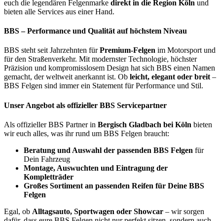
euch die legendären Felgenmarke
d
irekt in die Region Köln
und
bieten alle Services aus einer Hand.
BBS – Performance und Qualität auf höchstem Niveau
BBS steht seit Jahrzehnten für
Premium-Felgen
im Motorsport und
für den Straßenverkehr. Mit modernster Technologie, höchster
Präzision und kompromisslosem Design hat sich BBS einen Namen
gemacht, der weltweit anerkannt ist. Ob
leicht, elegant oder breit
–
BBS Felgen sind immer ein Statement für Performance und Stil.
Unser Angebot als offizieller BBS Servicepartner
Als offizieller BBS Partner in
Bergisch Gladbach bei Köln
bieten
wir euch alles, was ihr rund um BBS Felgen braucht:
Beratung und Auswahl der passenden BBS Felgen
für
Dein Fahrzeug
Montage, Auswuchten und Eintragung der
Kompletträder
Großes Sortiment an passenden Reifen für Deine BBS
Felgen
Egal, ob
Alltagsauto, Sportwagen oder Showcar
– wir sorgen
dafür, dass eure BBS Felgen nicht nur perfekt sitzen, sondern auch