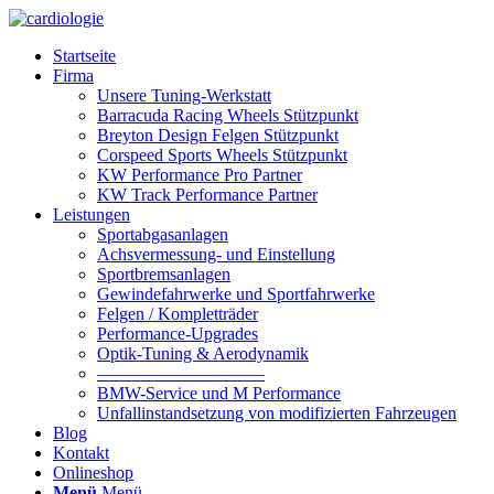
Startseite
Firma
Unsere Tuning-Werkstatt
Barracuda Racing Wheels Stützpunkt
Breyton Design Felgen Stützpunkt
Corspeed Sports Wheels Stützpunkt
KW Performance Pro Partner
KW Track Performance Partner
Leistungen
Sportabgasanlagen
Achsvermessung- und Einstellung
Sportbremsanlagen
Gewindefahrwerke und Sportfahrwerke
Felgen / Kompletträder
Performance-Upgrades
Optik-Tuning & Aerodynamik
—————————–
BMW-Service und M Performance
Unfallinstandsetzung von modifizierten Fahrzeugen
Blog
Kontakt
Onlineshop
Menü
Menü