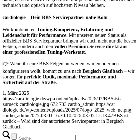
technisch und optisch auf höchstem Niveau bleiben.
cardiologie – Dein BBS Servicepartner nahe Köln
Wir kombinieren
Tuning-Kompetenz, Erfahrung und
Leidenschaft für Performance
. Mit unserem neuen Status als
offizieller BBS Servicepartner bringen wir euch nicht nur die besten
Felgen, sondern auch den
vollen Premium-Service direkt aus
einer professionellen Tuning-Werkstatt
.
👉 Wenn ihr eure BBS Felgen aufwerten, warten oder neu
konfigurieren wollt, kommt zu uns nach
Bergisch Gladbach
– wir
sorgen für
perfekte Optik, maximale Performance und
Sicherheit auf der Straße
.
1. März 2025
https://car-diologie.de/wp-content/uploads/2026/02/BBS-ist-
zurueck-cardiologie.jpg
672
733
cardio_admin
https://car-
diologie.de/wp-content/uploads/2025/07/logo_2025_web_ne.png
cardio_admin
2025-03-01 16:30:10
2026-03-05 12:13:47
BBS ist
zurück – Wird sind der autorisierte Servicepartner in Bergisch
Gladbach