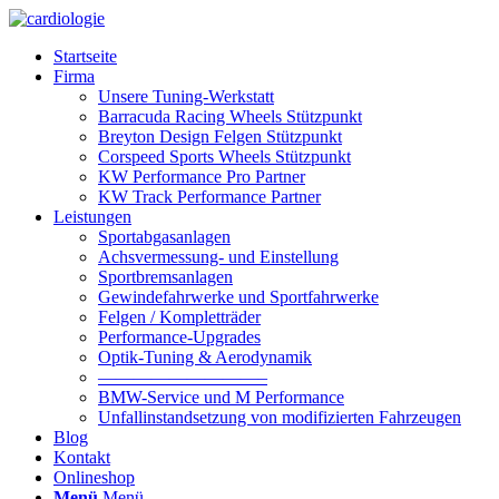
Startseite
Firma
Unsere Tuning-Werkstatt
Barracuda Racing Wheels Stützpunkt
Breyton Design Felgen Stützpunkt
Corspeed Sports Wheels Stützpunkt
KW Performance Pro Partner
KW Track Performance Partner
Leistungen
Sportabgasanlagen
Achsvermessung- und Einstellung
Sportbremsanlagen
Gewindefahrwerke und Sportfahrwerke
Felgen / Kompletträder
Performance-Upgrades
Optik-Tuning & Aerodynamik
—————————–
BMW-Service und M Performance
Unfallinstandsetzung von modifizierten Fahrzeugen
Blog
Kontakt
Onlineshop
Menü
Menü