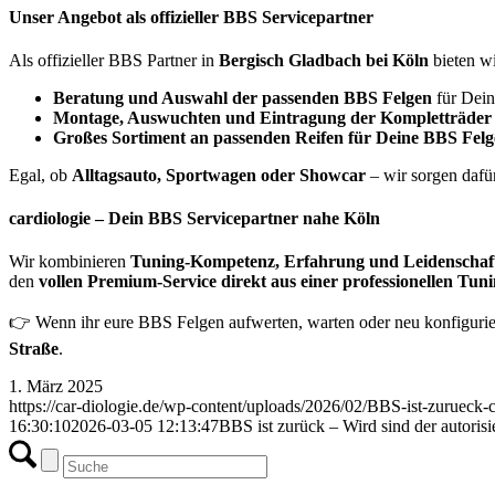
Unser Angebot als offizieller BBS Servicepartner
Als offizieller BBS Partner in
Bergisch Gladbach bei Köln
bieten wi
Beratung und Auswahl der passenden BBS Felgen
für Dein
Montage, Auswuchten und Eintragung der Kompletträder
Großes Sortiment an passenden Reifen für Deine BBS Fel
Egal, ob
Alltagsauto, Sportwagen oder Showcar
– wir sorgen dafür
cardiologie – Dein BBS Servicepartner nahe Köln
Wir kombinieren
Tuning-Kompetenz, Erfahrung und Leidenschaf
den
vollen Premium-Service direkt aus einer professionellen Tun
👉 Wenn ihr eure BBS Felgen aufwerten, warten oder neu konfiguri
Straße
.
1. März 2025
https://car-diologie.de/wp-content/uploads/2026/02/BBS-ist-zurueck-c
16:30:10
2026-03-05 12:13:47
BBS ist zurück – Wird sind der autorisi