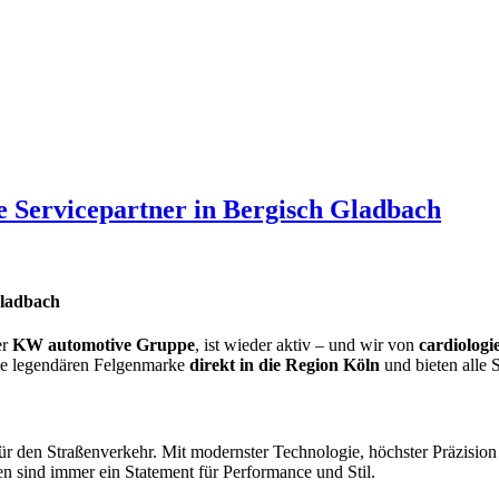
te Servicepartner in Bergisch Gladbach
Gladbach
er
KW automotive Gruppe
, ist wieder aktiv – und wir von
cardiologi
ie legendären Felgenmarke
d
irekt in die Region Köln
und bieten alle 
ür den Straßenverkehr. Mit modernster Technologie, höchster Präzis
 sind immer ein Statement für Performance und Stil.