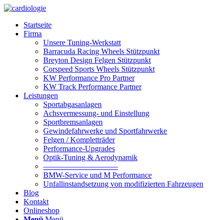
Startseite
Firma
Unsere Tuning-Werkstatt
Barracuda Racing Wheels Stützpunkt
Breyton Design Felgen Stützpunkt
Corspeed Sports Wheels Stützpunkt
KW Performance Pro Partner
KW Track Performance Partner
Leistungen
Sportabgasanlagen
Achsvermessung- und Einstellung
Sportbremsanlagen
Gewindefahrwerke und Sportfahrwerke
Felgen / Kompletträder
Performance-Upgrades
Optik-Tuning & Aerodynamik
—————————–
BMW-Service und M Performance
Unfallinstandsetzung von modifizierten Fahrzeugen
Blog
Kontakt
Onlineshop
Menü
Menü