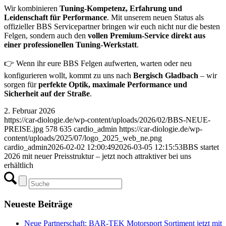
Wir kombinieren
Tuning-Kompetenz, Erfahrung und
Leidenschaft für Performance
. Mit unserem neuen Status als
offizieller BBS Servicepartner bringen wir euch nicht nur die besten
Felgen, sondern auch den
vollen Premium-Service direkt aus
einer professionellen Tuning-Werkstatt
.
👉 Wenn ihr eure BBS Felgen aufwerten, warten oder neu
konfigurieren wollt, kommt zu uns nach
Bergisch Gladbach
– wir
sorgen für
perfekte Optik, maximale Performance und
Sicherheit auf der Straße
.
2. Februar 2026
https://car-diologie.de/wp-content/uploads/2026/02/BBS-NEUE-
PREISE.jpg
578
635
cardio_admin
https://car-diologie.de/wp-
content/uploads/2025/07/logo_2025_web_ne.png
cardio_admin
2026-02-02 12:00:49
2026-03-05 12:15:53
BBS startet
2026 mit neuer Preisstruktur – jetzt noch attraktiver bei uns
erhältlich
Neueste Beiträge
Neue Partnerschaft: BAR-TEK Motorsport Sortiment jetzt mit