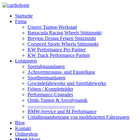
Startseite
Firma
Unsere Tuning-Werkstatt
Barracuda Racing Wheels Stützpunkt
Breyton Design Felgen Stützpunkt
Corspeed Sports Wheels Stützpunkt
KW Performance Pro Partner
KW Track Performance Partner
Leistungen
Sportabgasanlagen
Achsvermessung- und Einstellung
Sportbremsanlagen
Gewindefahrwerke und Sportfahrwerke
Felgen / Kompletträder
Performance-Upgrades
Optik-Tuning & Aerodynamik
—————————–
BMW-Service und M Performance
Unfallinstandsetzung von modifizierten Fahrzeugen
Blog
Kontakt
Onlineshop
Menü
Menü