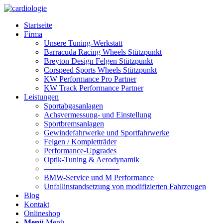
Startseite
Firma
Unsere Tuning-Werkstatt
Barracuda Racing Wheels Stützpunkt
Breyton Design Felgen Stützpunkt
Corspeed Sports Wheels Stützpunkt
KW Performance Pro Partner
KW Track Performance Partner
Leistungen
Sportabgasanlagen
Achsvermessung- und Einstellung
Sportbremsanlagen
Gewindefahrwerke und Sportfahrwerke
Felgen / Kompletträder
Performance-Upgrades
Optik-Tuning & Aerodynamik
—————————–
BMW-Service und M Performance
Unfallinstandsetzung von modifizierten Fahrzeugen
Blog
Kontakt
Onlineshop
Menü
Menü